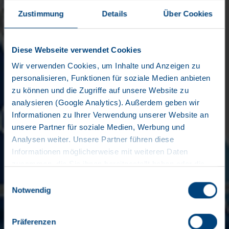
Zustimmung
Details
Über Cookies
Diese Webseite verwendet Cookies
Wir verwenden Cookies, um Inhalte und Anzeigen zu
personalisieren, Funktionen für soziale Medien anbieten
zu können und die Zugriffe auf unsere Website zu
analysieren (Google Analytics). Außerdem geben wir
Informationen zu Ihrer Verwendung unserer Website an
unsere Partner für soziale Medien, Werbung und
Analysen weiter. Unsere Partner führen diese
Informationen möglicherweise mit weiteren Daten
zusammen, die Sie ihnen bereitgestellt haben oder die
sie im Rahmen Ihrer Nutzung der Dienste gesammelt
Einwilligungsauswahl
haben. Wir setzen im Rahmen des Trackings auch
Notwendig
Dienstleister in Drittländern außerhalb der EU mit
abweichenden Datenschutzbestimmungen ein, wodurch
Präferenzen
das Risiko von behördlichen Zugriffen bzw. von