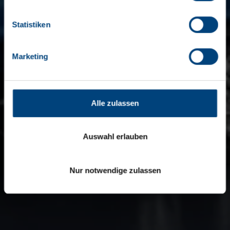
Kontrollverlust bzgl. übermittelter Daten bestehen kann.
Datenschutzerklärung
Statistiken
Impressum
Marketing
Alle zulassen
Auswahl erlauben
Nur notwendige zulassen