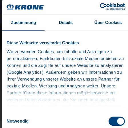
Zustimmung
Details
Über Cookies
Diese Webseite verwendet Cookies
Wir verwenden Cookies, um Inhalte und Anzeigen zu
personalisieren, Funktionen für soziale Medien anbieten zu
BESTENS INFORMIERT
können und die Zugriffe auf unsere Website zu analysieren
(Google Analytics). Außerdem geben wir Informationen zu
Ihrer Verwendung unserer Website an unsere Partner für
soziale Medien, Werbung und Analysen weiter. Unsere
Dokumente
Partner führen diese Informationen möglicherweise mit
IMAGEBROSCHÜRE
weiteren Daten zusammen, die Sie ihnen bereitgestellt
haben oder die sie im Rahmen Ihrer Nutzung der Dienste
KRONE steht seit jeher für Stabilität und Qualität
gesammelt haben. Wir setzen im Rahmen des Trackings
Einwilligungsauswahl
ebenso wie für Innovation. Gemeinsam mit Ihnen
auch Dienstleister in Drittländern außerhalb der EU mit
Notwendig
wollen wir neue Wege in unsere Zukunft beschreiten.
abweichenden Datenschutzbestimmungen ein, wodurch