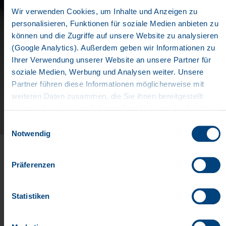
Wir verwenden Cookies, um Inhalte und Anzeigen zu
personalisieren, Funktionen für soziale Medien anbieten zu
können und die Zugriffe auf unsere Website zu analysieren
WELL-INFORMED
(Google Analytics). Außerdem geben wir Informationen zu
Ihrer Verwendung unserer Website an unsere Partner für
soziale Medien, Werbung und Analysen weiter. Unsere
Documents
Partner führen diese Informationen möglicherweise mit
IMAGEBROCHURE
weiteren Daten zusammen, die Sie ihnen bereitgestellt
haben oder die sie im Rahmen Ihrer Nutzung der Dienste
gesammelt haben. Wir setzen im Rahmen des Trackings
KRONE has always stood for stability and quality as
Einwilligungsauswahl
auch Dienstleister in Drittländern außerhalb der EU mit
well as for innovation. Working with you, we seek to
Notwendig
abweichenden Datenschutzbestimmungen ein, wodurch
break new ground for our future activities. That is why
das Risiko von behördlichen Zugriffen bzw. von
we align our products and services with the forward-
Präferenzen
Kontrollverlust bzgl. übermittelter Daten bestehen kann.
looking megatrends of "digitalisation, automation,
Datenschutzerklärung
sustainability and electrification".
Impressum
Statistiken
Download