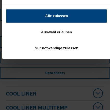
Refrigerated Semitrailer
Alle zulassen
CATEGORY
Auswahl erlauben
Operating instructions
Nur notwendige zulassen
Informations
Data sheets
COOL LINER
COOL LINER MULTITEMP