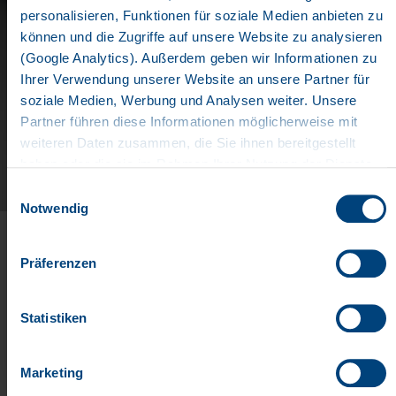
personalisieren, Funktionen für soziale Medien anbieten zu
können und die Zugriffe auf unsere Website zu analysieren
WELL-INFORMED
(Google Analytics). Außerdem geben wir Informationen zu
Ihrer Verwendung unserer Website an unsere Partner für
soziale Medien, Werbung und Analysen weiter. Unsere
Documents
Partner führen diese Informationen möglicherweise mit
IMAGEBROCHURE
weiteren Daten zusammen, die Sie ihnen bereitgestellt
haben oder die sie im Rahmen Ihrer Nutzung der Dienste
gesammelt haben. Wir setzen im Rahmen des Trackings
KRONE has always stood for stability and quality as
Einwilligungsauswahl
auch Dienstleister in Drittländern außerhalb der EU mit
well as for innovation. Working with you, we seek to
Notwendig
abweichenden Datenschutzbestimmungen ein, wodurch
break new ground for our future activities. That is why
das Risiko von behördlichen Zugriffen bzw. von
we align our products and services with the forward-
Präferenzen
Kontrollverlust bzgl. übermittelter Daten bestehen kann.
looking megatrends of "digitalisation, automation,
Datenschutzerklärung
sustainability and electrification".
Impressum
Statistiken
Download
Marketing