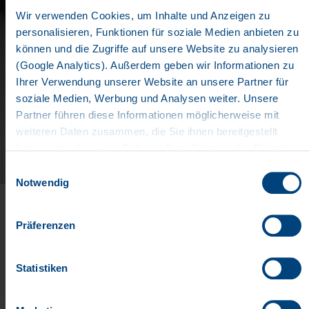
Wir verwenden Cookies, um Inhalte und Anzeigen zu
personalisieren, Funktionen für soziale Medien anbieten zu
können und die Zugriffe auf unsere Website zu analysieren
WELL-INFORMED
(Google Analytics). Außerdem geben wir Informationen zu
Ihrer Verwendung unserer Website an unsere Partner für
soziale Medien, Werbung und Analysen weiter. Unsere
Documents
Partner führen diese Informationen möglicherweise mit
IMAGEBROCHURE
weiteren Daten zusammen, die Sie ihnen bereitgestellt
haben oder die sie im Rahmen Ihrer Nutzung der Dienste
gesammelt haben. Wir setzen im Rahmen des Trackings
KRONE has always stood for stability and quality as
Einwilligungsauswahl
auch Dienstleister in Drittländern außerhalb der EU mit
well as for innovation. Working with you, we seek to
Notwendig
abweichenden Datenschutzbestimmungen ein, wodurch
break new ground for our future activities. That is why
das Risiko von behördlichen Zugriffen bzw. von
we align our products and services with the forward-
Präferenzen
Kontrollverlust bzgl. übermittelter Daten bestehen kann.
looking megatrends of "digitalisation, automation,
Datenschutzerklärung
sustainability and electrification".
Impressum
Statistiken
Download