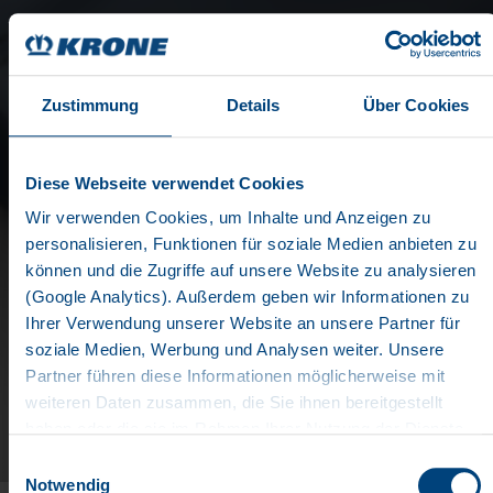
Zustimmung
Details
Über Cookies
Diese Webseite verwendet Cookies
Wir verwenden Cookies, um Inhalte und Anzeigen zu
personalisieren, Funktionen für soziale Medien anbieten zu
WELL-INFORMED
können und die Zugriffe auf unsere Website zu analysieren
(Google Analytics). Außerdem geben wir Informationen zu
Ihrer Verwendung unserer Website an unsere Partner für
soziale Medien, Werbung und Analysen weiter. Unsere
Documents
Partner führen diese Informationen möglicherweise mit
IMAGEBROCHURE
weiteren Daten zusammen, die Sie ihnen bereitgestellt
haben oder die sie im Rahmen Ihrer Nutzung der Dienste
KRONE has always stood for stability and quality as
gesammelt haben. Wir setzen im Rahmen des Trackings
Einwilligungsauswahl
well as for innovation. Working with you, we seek to
auch Dienstleister in Drittländern außerhalb der EU mit
Notwendig