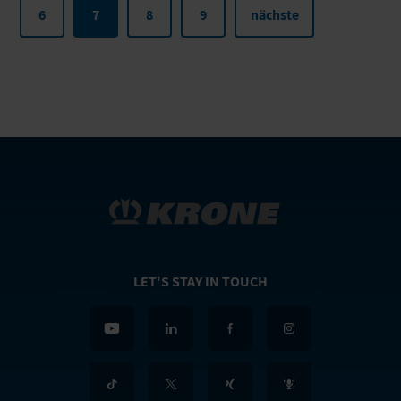
6
7
8
9
nächste
LET'S STAY IN TOUCH