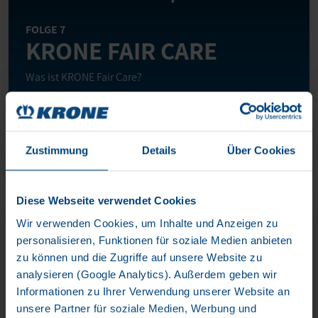
FOLGE 7
KRONE FAIR CARE
Was ist KRONE Fair Care?
0:00
/
Zustimmung
Details
Über Cookies
Diese Webseite verwendet Cookies
Wir verwenden Cookies, um Inhalte und Anzeigen zu
personalisieren, Funktionen für soziale Medien anbieten
zu können und die Zugriffe auf unsere Website zu
analysieren (Google Analytics). Außerdem geben wir
Informationen zu Ihrer Verwendung unserer Website an
FOLGE 6
unsere Partner für soziale Medien, Werbung und