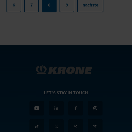
6
7
8
9
nächste
LET'S STAY IN TOUCH