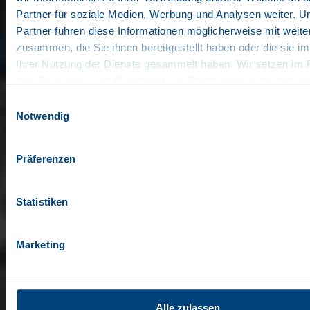
Partner für soziale Medien, Werbung und Analysen weiter. U
Partner führen diese Informationen möglicherweise mit weit
zusammen, die Sie ihnen bereitgestellt haben oder die sie 
Ihrer Nutzung der Dienste gesammelt haben. Wir setzen i
des Trackings auch Dienstleister in Drittländern außerhalb d
abweichenden Datenschutzbestimmungen ein, wodurch das 
Einwilligungsauswahl
von behördlichen Zugriffen bzw. von Kontrollverlust bzgl. über
Notwendig
Daten bestehen kann.
Datenschutzerklärung
Präferenzen
Impressum
Statistiken
Marketing
Alle zulassen