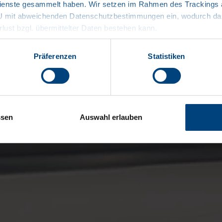
enste gesammelt haben. Wir setzen im Rahmen des Trackings au
EU mit abweichenden Datenschutzbestimmungen ein, wodurch das
rlust bzgl. übermittelter Daten bestehen kann.
Präferenzen
Statistiken
ssen
Auswahl erlauben