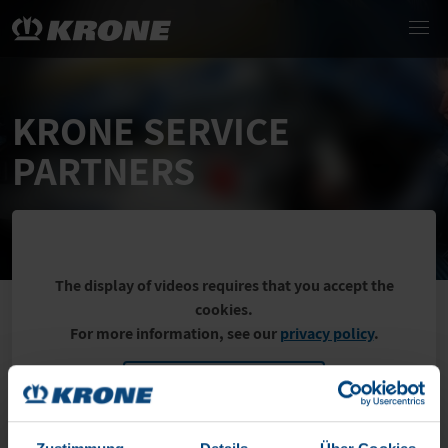
KRONE SERVICE
PARTNERS
The display of videos requires that you accept the
cookies.
For more information, see our
privacy policy
.
to the cookie settings