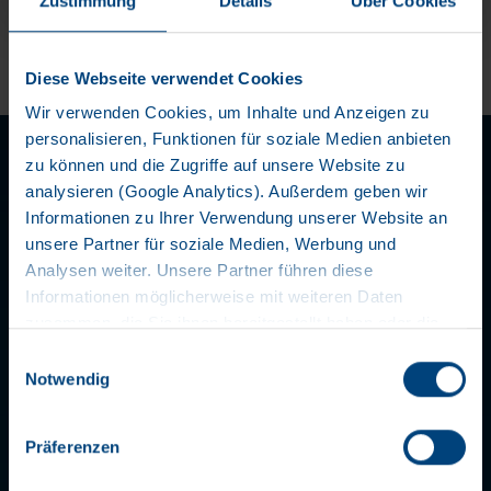
Zustimmung
Details
Über Cookies
Diese Webseite verwendet Cookies
Wir verwenden Cookies, um Inhalte und Anzeigen zu
personalisieren, Funktionen für soziale Medien anbieten
zu können und die Zugriffe auf unsere Website zu
analysieren (Google Analytics). Außerdem geben wir
Informationen zu Ihrer Verwendung unserer Website an
unsere Partner für soziale Medien, Werbung und
Analysen weiter. Unsere Partner führen diese
LET'S STAY IN TOUCH
Informationen möglicherweise mit weiteren Daten
zusammen, die Sie ihnen bereitgestellt haben oder die
sie im Rahmen Ihrer Nutzung der Dienste gesammelt
Einwilligungsauswahl
haben. Wir setzen im Rahmen des Trackings auch
Notwendig
Dienstleister in Drittländern außerhalb der EU mit
abweichenden Datenschutzbestimmungen ein, wodurch
Präferenzen
das Risiko von behördlichen Zugriffen bzw. von
Kontrollverlust bzgl. übermittelter Daten bestehen kann.