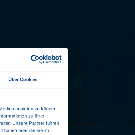
I LINER HD
Über Cookies
BX10-SW
 Medien anbieten zu können
nformationen zu Ihrer
ants:
iter. Unsere Partner führen
in lengths of 12,400 mm and 13,480 mm with a
t haben oder die sie im
d of 16,000 kg.