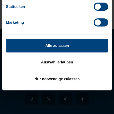
Datenschutzerklärung
Statistiken
Impressum
Marketing
Alle zulassen
Auswahl erlauben
LET'S STAY IN TOUCH
Nur notwendige zulassen