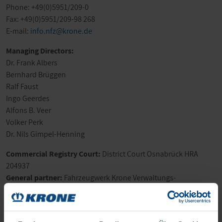
Phone: +49(0)5951/209-0
Fax: +49(0)5951/209-98 268
E-mail:
info.nfz@krone.de
Managing Directors:
Dr. Frank Albers
Bernhard Brüggen
Ralf Faust
Ingo Geerdes
Alfons B. Veer
Volker Perk
Dr. Nils Gimpel-Henning
Commercial Registry Court:
District Court Osnabrück HRA
204937
General partner:
Fahrzeugwerk Krone Verwaltungs-
GmbH, District Court Osnabrück HRB 210084
VAT number:
DE815614688