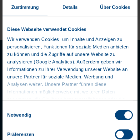
Zustimmung
Details
Über Cookies
Diese Webseite verwendet Cookies
Wir verwenden Cookies, um Inhalte und Anzeigen zu
personalisieren, Funktionen für soziale Medien anbieten
zu können und die Zugriffe auf unsere Website zu
analysieren (Google Analytics). Außerdem geben wir
Informationen zu Ihrer Verwendung unserer Website an
unsere Partner für soziale Medien, Werbung und
Analysen weiter. Unsere Partner führen diese
LET'S STAY IN TOUCH
Informationen möglicherweise mit weiteren Daten
zusammen, die Sie ihnen bereitgestellt haben oder die
sie im Rahmen Ihrer Nutzung der Dienste gesammelt
Einwilligungsauswahl
haben. Wir setzen im Rahmen des Trackings auch
Notwendig
Dienstleister in Drittländern außerhalb der EU mit
abweichenden Datenschutzbestimmungen ein, wodurch
Präferenzen
das Risiko von behördlichen Zugriffen bzw. von