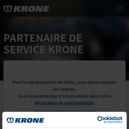
PARTENAIRE DE
SERVICE KRONE
Pour la représentation de Vidéo, vous devez accepter
les cookies.
Vous trouverez plus d’informations dans notre
déclaration de confidentialité
.
paramètres des cookies