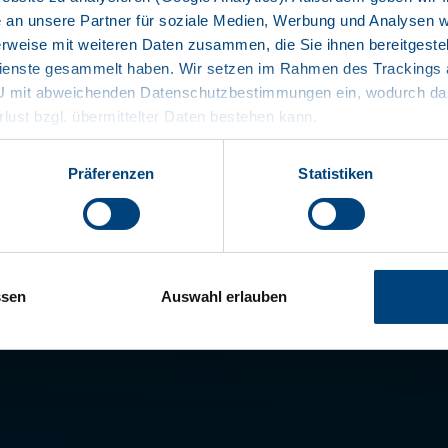
EMISSION F
an unsere Partner für soziale Medien, Werbung und Analysen we
rweise mit weiteren Daten zusammen, die Sie ihnen bereitgestell
LOWER CO
2
enste gesammelt haben. Wir setzen im Rahmen des Trackings au
INCREASED
EU mit abweichenden Datenschutzbestimmungen ein, wodurch das
rlust bzgl. übermittelter Daten bestehen kann.
RECUPERAT
FREE CHOIC
Präferenzen
Statistiken
documents
ssen
Auswahl erlauben