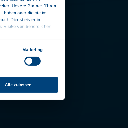
REE OPERATION
iter. Unsere Partner führen
t haben oder die sie im
EMISSION
ch Dienstleister in
 RANGE
 Risiko von behördlichen
ON WHEN BRAKING
E OF TRACTOR
Marketing
contact us
Alle zulassen