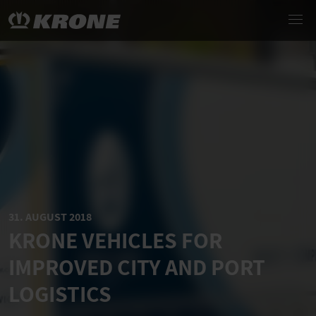
31. AUGUST 2018
KRONE VEHICLES FOR
IMPROVED CITY AND PORT
LOGISTICS