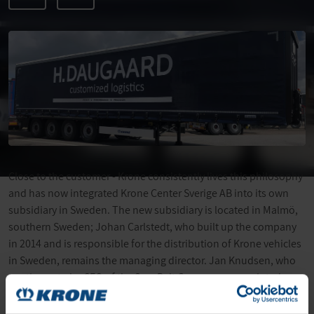
Close to the customer - Krone consistently lives this philosophy
and has now integrated Krone Center Sverige AB into its own
subsidiary in Sweden. The new subsidiary is located in Malmö,
southern Sweden; Johan Carlstedt, who built up the company
in 2014 and is responsible for the distribution of Krone vehicles
in Sweden, remains the managing director. Jan Knudsen, who
continues to be CEO of the ScanBalt Group, was appointed as a
further managing director. "With our own subsidiary in Sweden,
we not only want to further strengthen our sales activities, but