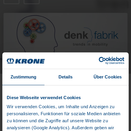
Zustimmung
Details
Über Cookies
If you have any questions, please do not hesitate to contact
me.
Diese Webseite verwendet Cookies
Wir verwenden Cookies, um Inhalte und Anzeigen zu
personalisieren, Funktionen für soziale Medien anbieten
zu können und die Zugriffe auf unsere Website zu
analysieren (Google Analytics). Außerdem geben wir