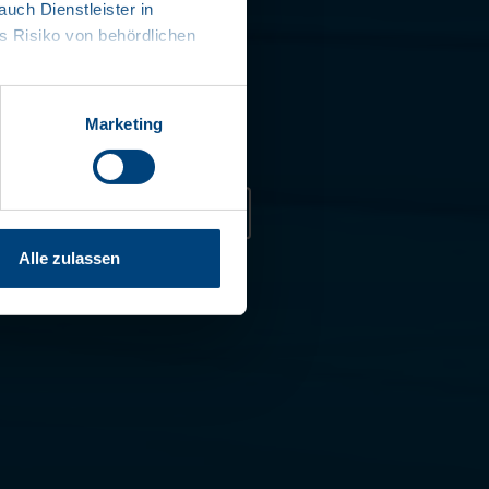
ch Dienstleister in
f variant
 Risiko von behördlichen
markten:
engte van 12.400 mm met een
lbelasting van 18.000 kg.
Marketing
contact opnemen
Alle zulassen