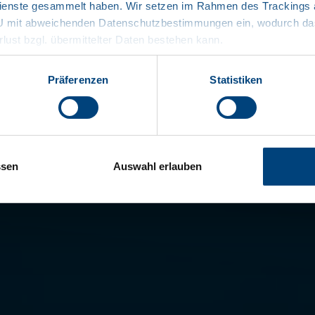
enste gesammelt haben. Wir setzen im Rahmen des Trackings au
Flatbed / hui
EU mit abweichenden Datenschutzbestimmungen ein, wodurch das
voor export
rlust bzgl. übermittelter Daten bestehen kann.
leverbare l
koppelschote
Präferenzen
Statistiken
documenten
ssen
Auswahl erlauben