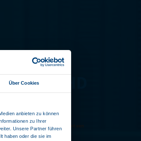
I LINER HD
Über Cookies
BX10-SW
 Medien anbieten zu können
anten:
nformationen zu Ihrer
ngtes van 12.400 en 13.480 mm met een
iter. Unsere Partner führen
lbelasting van 16.000 kg.
t haben oder die sie im