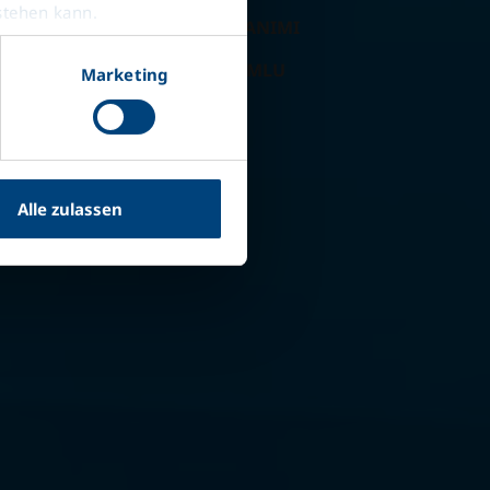
stehen kann.
SIRASINDA ENERJİ GERİ KAZANIMI
ELEKLTRİKLİ ÇEKİCİLERLE UYUMLU
Marketing
Bize ulaşın
Alle zulassen