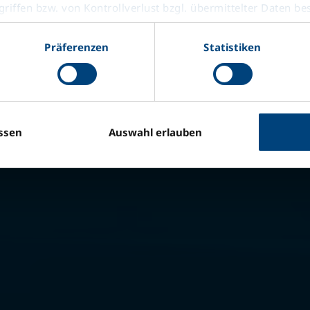
riffen bzw. von Kontrollverlust bzgl. übermittelter Daten be
FRENLEME 
DİZEL VE 
Präferenzen
Statistiken
belgeler
ssen
Auswahl erlauben