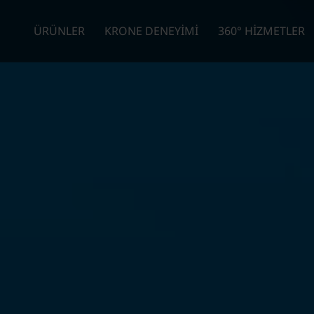
ÜRÜNLER
KRONE DENEYİMİ
360° HİZMETLER