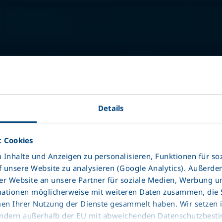
eCoo
+4
Details
Tamamen e
ünitesi ile
 Cookies
Inhalte und Anzeigen zu personalisieren, Funktionen für so
f unsere Website zu analysieren (Google Analytics). Außerd
EMİSYONS
r Website an unsere Partner für soziale Medien, Werbung u
mationen möglicherweise mit weiteren Daten zusammen, die Si
DAHA DÜŞ
men Ihrer Nutzung der Dienste gesammelt haben. Wir setzen
ARTIRILMI
ttländern außerhalb der EU mit abweichenden Datenschutzbes