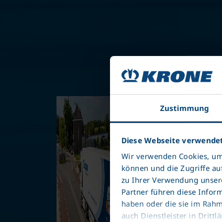
Zustimmung
Diese Webseite verwendet
Wir verwenden Cookies, um 
können und die Zugriffe au
zu Ihrer Verwendung unsere
Partner führen diese Infor
haben oder die sie im Rah
auch Dienstleister in Dri