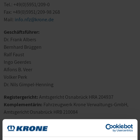
Tel.: +49(0)5951/209-0
Fax: +49(0)5951/209-98 268
Mail:
info.nfz@krone.de
Geschäftsführer:
Dr. Frank Albers
Bernhard Brüggen
Ralf Faust
Ingo Geerdes
Alfons B. Veer
Volker Perk
Dr. Nils Gimpel-Henning
Registergericht:
Amtsgericht Osnabrück HRA 204937
Komplementärin:
Fahrzeugwerk Krone Verwaltungs-GmbH,
Amtsgericht Osnabrück HRB 210084
Ust.-Id.-Nr.
DE815614688