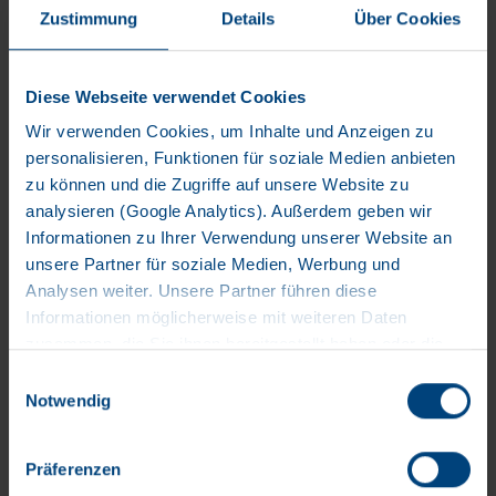
Zustimmung
Details
Über Cookies
Bildnachweis:
164637079 - Laptop mit leerem weißem Bildschirm. Isoliert auf
weißem Hintergrund © karandaev - istockphoto.com
Diese Webseite verwendet Cookies
1332002332 - Globales Kommunikationsnetzwerk © imaginima
- istockphoto.com
Wir verwenden Cookies, um Inhalte und Anzeigen zu
1040964880 - Stay hungry for success. Portrait of a confident
personalisieren, Funktionen für soziale Medien anbieten
mature businessman working in a modern office. © Lyndon
zu können und die Zugriffe auf unsere Website zu
Stratford/peopleimages.com - stock.adobe.com
analysieren (Google Analytics). Außerdem geben wir
1299972938 - Planet Earth At Night - Stadtlichter Europas glühen
Informationen zu Ihrer Verwendung unserer Website an
im Dunkeln © DKosig - istockphoto.com
unsere Partner für soziale Medien, Werbung und
264237990 - Handsome male client signing document on a
Analysen weiter. Unsere Partner führen diese
meeting with real estate agent - © bnenin - istockphoto.com
Informationen möglicherweise mit weiteren Daten
Smart Assistant - Logos von WhatsApp, Telegram und Viber - ©
zusammen, die Sie ihnen bereitgestellt haben oder die
WhatsApp, Telegram, Rakuten Viber
sie im Rahmen Ihrer Nutzung der Dienste gesammelt
Einwilligungsauswahl
637526466 - Office space with a glass wall partition © Vusal -
haben. Wir setzen im Rahmen des Trackings auch
Notwendig
Adobe Stock
Dienstleister in Drittländern außerhalb der EU mit
Technische Fahrzeugaufnahmen - © Schöning Fotodesign Inh.
abweichenden Datenschutzbestimmungen ein, wodurch
Präferenzen
Tim Heinrich
das Risiko von behördlichen Zugriffen bzw. von