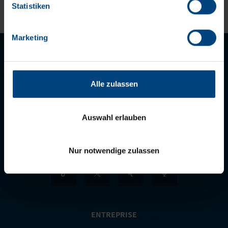
Datenschutzerklärung
Statistiken
Impressum
Marketing
Alle zulassen
LET'S STAY IN TOUCH
Auswahl erlauben
Nur notwendige zulassen
ENTREPRISE