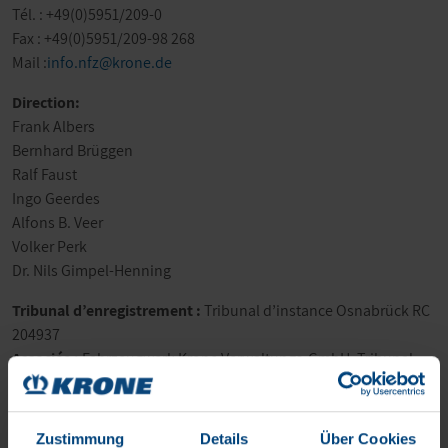
Tél. : +49(0)5951/209-0
Fax : +49(0)5951/209-98 268
Mail :
info.nfz@krone.de
Direction:
Frank Albers
Bernhard Brüggen
Ralf Faust
Ingo Geerdes
Alfons B. Veer
Volker Perk
Dr. Nils Gimpel-Henning
Tribunal d’enregistrement :
Tribunal d’instance Osnabrück RC
204937
Associée :
Fahrzeugwerk Krone Verwaltungs-GmbH, Tribunal
d’instance Osnabrück HRB 210084
N° TVA intracommunautaire
DE815614688
Zustimmung
Details
Über Cookies