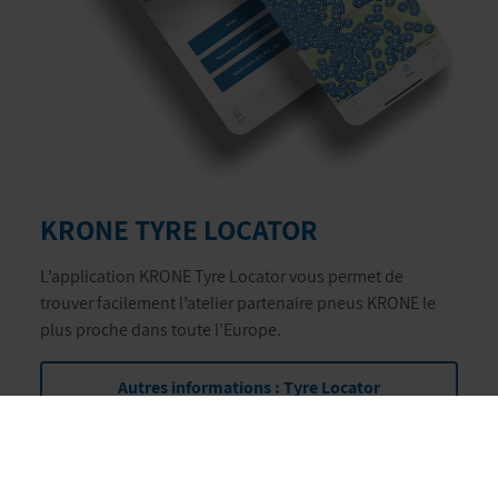
KRONE TYRE LOCATOR
L’application KRONE Tyre Locator vous permet de
trouver facilement l’atelier partenaire pneus KRONE le
plus proche dans toute l’Europe.
Autres informations : Tyre Locator
TÉLÉCHARGEMENT (iOS)