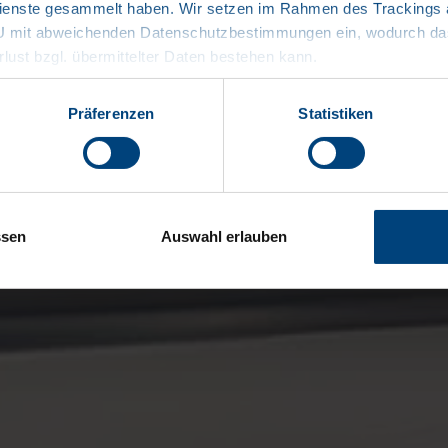
enste gesammelt haben. Wir setzen im Rahmen des Trackings au
EU mit abweichenden Datenschutzbestimmungen ein, wodurch das
rlust bzgl. übermittelter Daten bestehen kann.
Präferenzen
Statistiken
ssen
Auswahl erlauben