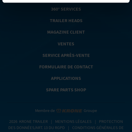
360° SERVICES
TRAILER HEADS
MAGAZINE CLIENT
VENTES
SERVICE APRÈS-VENTE
FORMULAIRE DE CONTACT
APPLICATIONS
SPARE PARTS SHOP
Membre de
Groupe
2026
KRONE TRAILER
|
MENTIONS LÉGALES
|
PROTECTION
DES DONNÉES/ART. 13 DU RGPD
|
CONDITIONS GÉNÉRALES DE