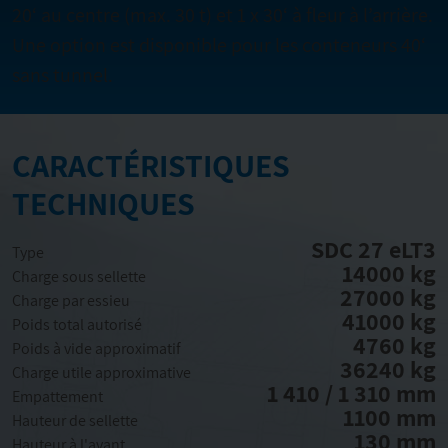
20‘ au centre (max. 30 t) et 1 x 30‘ à fleur à l’arrière.
Une option est disponible pour les conteneurs 40‘
sans tunnel.
CARACTÉRISTIQUES
TECHNIQUES
SDC 27 eLT3
Type
14000 kg
Charge sous sellette
27000 kg
Charge par essieu
41000 kg
Poids total autorisé
4760 kg
Poids à vide approximatif
36240 kg
Charge utile approximative
1 410 / 1 310 mm
Empattement
1100 mm
Hauteur de sellette
130 mm
Hauteur à l'avant