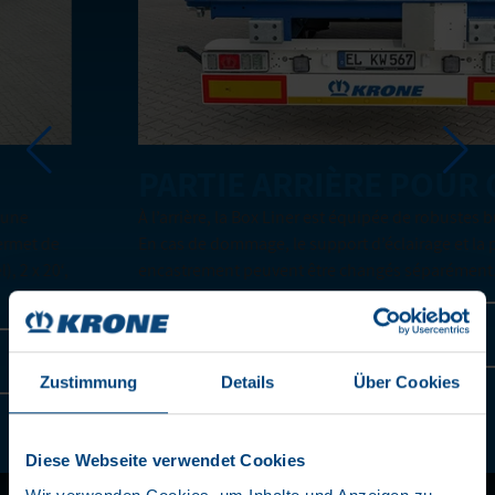
PARTIE ARRIÈRE POUR QU
À l’arrière, la Box Liner est équipée de robustes butoirs 
de
En cas de dommage, le support d’éclairage et la protect
20‘,
encastrement peuvent être changés séparément.
En savoir plus
Zustimmung
Details
Über Cookies
2
/
6
Diese Webseite verwendet Cookies