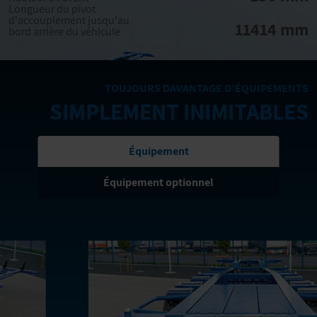
Longueur du pivot
d'accouplement jusqu'au
11414 mm
bord arrière du véhicule
TOUJOURS DAVANTAGE D’ÉQUIPEMENTS
SIMPLEMENT INIMITABLES
Équipement
Équipement optionnel