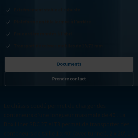
Extrêmement stable et robuste
Plateforme en tôle larmée à l’arrière
Feux arrière montés à l’abri
Transport de caisses mobiles de 13,72 mm
Documents
Prendre contact
Le châssis coudé permet de charger des
conteneurs d’une longueur maximale de 40‘. La
Box Liner SDC 27 eLT3 permet de transporter des
conteneurs de taille 1 x 40‘ (avec tunnel), 2 x 20‘, 1 x