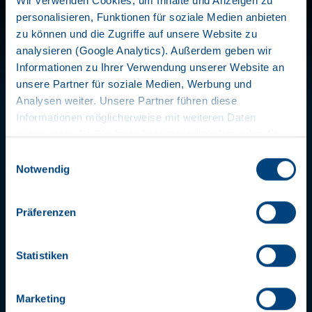
Wir verwenden Cookies, um Inhalte und Anzeigen zu
personalisieren, Funktionen für soziale Medien anbieten
Telematics
zu können und die Zugriffe auf unsere Website zu
analysieren (Google Analytics). Außerdem geben wir
Financement
Informationen zu Ihrer Verwendung unserer Website an
unsere Partner für soziale Medien, Werbung und
Garantie
Analysen weiter. Unsere Partner führen diese
Informationen möglicherweise mit weiteren Daten
Boutique de pièces détachées
zusammen, die Sie ihnen bereitgestellt haben oder die
sie im Rahmen Ihrer Nutzung der Dienste gesammelt
Einwilligungsauswahl
Fair Care
haben. Wir setzen im Rahmen des Trackings auch
Notwendig
Dienstleister in Drittländern außerhalb der EU mit
abweichenden Datenschutzbestimmungen ein, wodurch
Präferenzen
das Risiko von behördlichen Zugriffen bzw. von
Kontrollverlust bzgl. übermittelter Daten bestehen kann.
Datenschutzerklärung
Statistiken
Impressum
TELEMATICS
Marketing