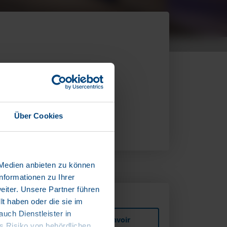
ers de pouvoir vous
t de vous offrir une
çu précieux des
Über Cookies
 Medien anbieten zu können
nformationen zu Ihrer
iter. Unsere Partner führen
t haben oder die sie im
ch Dienstleister in
YS, VILLE
en savoir
 Risiko von behördlichen