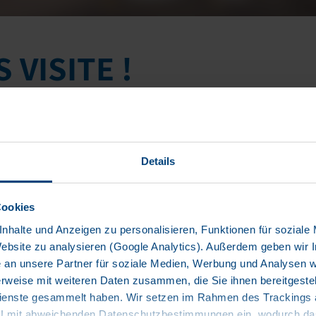
VISITE !
informations importantes sur les événements à venir. Nous sommes fi
nements destinés à différents groupes d’intérêts. Notre objectif es
 seulement à élargir votre réseau, mais également à obtenir un aper
Details
Cookies
nhalte und Anzeigen zu personalisieren, Funktionen für soziale
Website zu analysieren (Google Analytics). Außerdem geben wir I
an unsere Partner für soziale Medien, Werbung und Analysen we
rweise mit weiteren Daten zusammen, die Sie ihnen bereitgestell
enste gesammelt haben. Wir setzen im Rahmen des Trackings au
.2025
TYPE
PA
EU mit abweichenden Datenschutzbestimmungen ein, wodurch das