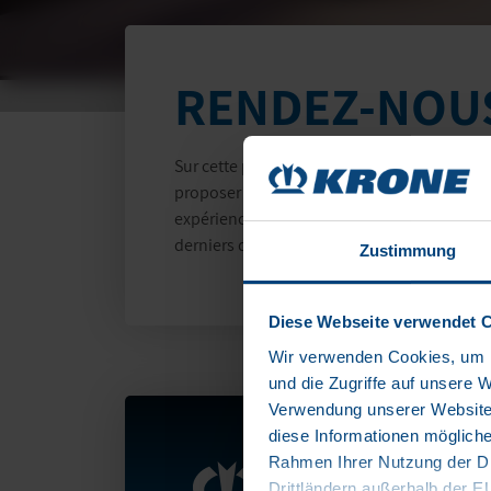
RENDEZ-NOUS 
Sur cette page, vous trouverez toutes les 
proposer une large gamme de salons et d’évé
expérience inoubliable qui vous aidera non
derniers développements et tendances.
Zustimmung
Diese Webseite verwendet 
Wir verwenden Cookies, um I
und die Zugriffe auf unsere 
Verwendung unserer Website 
diese Informationen mögliche
Rahmen Ihrer Nutzung der Di
18.11.2025 - 22.11
Drittländern außerhalb der 