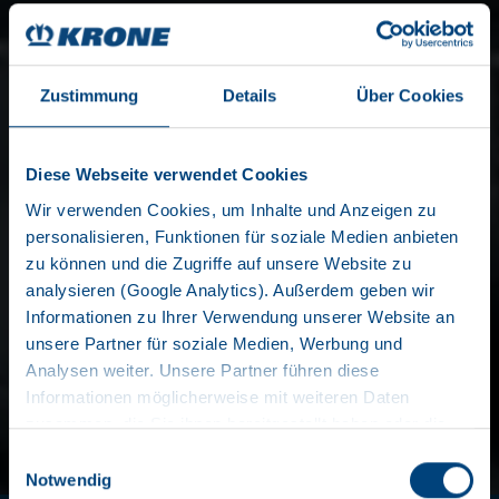
Zustimmung
Details
Über Cookies
Diese Webseite verwendet Cookies
Wir verwenden Cookies, um Inhalte und Anzeigen zu
personalisieren, Funktionen für soziale Medien anbieten
zu können und die Zugriffe auf unsere Website zu
SYSTÈMES
analysieren (Google Analytics). Außerdem geben wir
Informationen zu Ihrer Verwendung unserer Website an
INTERMODAUX
unsere Partner für soziale Medien, Werbung und
Analysen weiter. Unsere Partner führen diese
Informationen möglicherweise mit weiteren Daten
zusammen, die Sie ihnen bereitgestellt haben oder die
BONS EN PERMANENCE
sie im Rahmen Ihrer Nutzung der Dienste gesammelt
Einwilligungsauswahl
haben. Wir setzen im Rahmen des Trackings auch
Notwendig