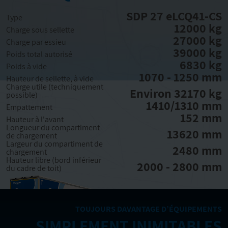
SDP 27 eLCQ41-CS
Type
12000 kg
Charge sous sellette
27000 kg
Charge par essieu
39000 kg
Poids total autorisé
6830 kg
Poids à vide
1070 - 1250 mm
Hauteur de sellette, à vide
Charge utile (techniquement
Environ 32170 kg
possible)
1410/1310 mm
Empattement
152 mm
Hauteur à l'avant
Longueur du compartiment
13620 mm
de chargement
Largeur du compartiment de
2480 mm
chargement
Hauteur libre (bord inférieur
2000 - 2800 mm
du cadre de toit)
TOUJOURS DAVANTAGE D’ÉQUIPEMENTS
SIMPLEMENT INIMITABLES