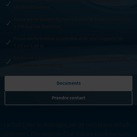
chariot élévateur
Fosse porte-bobine également pour grandes bobines de
2 100 mm de diamètre
Fosse porte-bobine disponible avec une longueur de
7,23 ou 8,59 m
Également disponible comme Coil Liner Ultra avec un
poids à vide de 5 980 kg
Documents
Prendre contact
La Coil Liner se distingue par de nombreux détails
pratiques. Elle dispose d'un châssis extrêmement