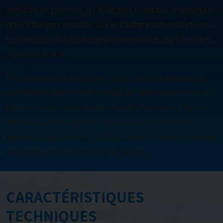
robuste et permet, à l’aide des anneaux d’arrimage
pour charges lourdes sur le cadre extérieur et des
poteaux de fixation supplémentaires, de fixer des
bobines d’acier.
Grâce au cadre extérieur Multi Lock disposant de
nombreux points d’arrimage et aux couvercles de
bobine avec capacité de chargement par chariot
élévateur, vous pouvez transporter n’importe
quelle cargaison avec la Coil Liner. Elle est certifiée
indépendamment de la cargaison.
CARACTÉRISTIQUES
TECHNIQUES