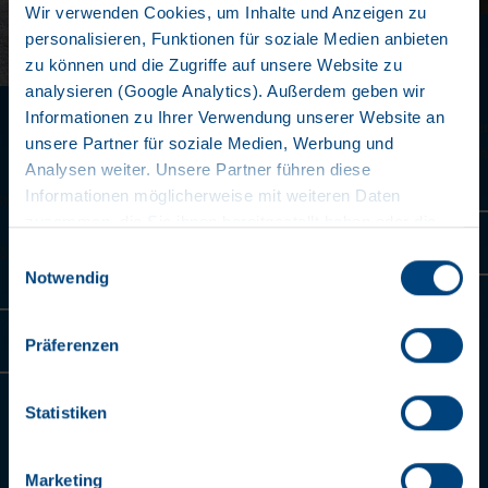
Wir verwenden Cookies, um Inhalte und Anzeigen zu
PROTECTION ANTICHOC
personalisieren, Funktionen für soziale Medien anbieten
zu können und die Zugriffe auf unsere Website zu
DOUBLE
analysieren (Google Analytics). Außerdem geben wir
Informationen zu Ihrer Verwendung unserer Website an
Un châssis relevé à l'avant et la paroi de déflecteur en
unsere Partner für soziale Medien, Werbung und
contreplaqué vissée assurent une double protection et u
Analysen weiter. Unsere Partner führen diese
bonne stabilité.
Informationen möglicherweise mit weiteren Daten
zusammen, die Sie ihnen bereitgestellt haben oder die
En savoir plus
sie im Rahmen Ihrer Nutzung der Dienste gesammelt
Einwilligungsauswahl
haben. Wir setzen im Rahmen des Trackings auch
Notwendig
Dienstleister in Drittländern außerhalb der EU mit
abweichenden Datenschutzbestimmungen ein, wodurch
Präferenzen
das Risiko von behördlichen Zugriffen bzw. von
Kontrollverlust bzgl. übermittelter Daten bestehen kann.
Datenschutzerklärung
Statistiken
Impressum
Marketing