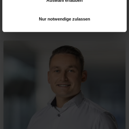
Auswahl erlauben
contacter maintenant
Nur notwendige zulassen