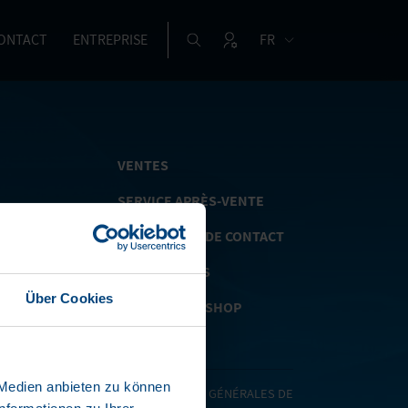
ONTACT
ENTREPRISE
FR
VENTES
SERVICE APRÈS-VENTE
TIONS
FORMULAIRE DE CONTACT
ES
APPLICATIONS
ADS
Über Cookies
SPARE PARTS SHOP
LIENT
 Medien anbieten zu können
ES/ART. 13 DU RGPD
|
CONDITIONS GÉNÉRALES DE