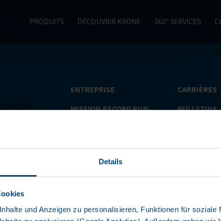
PRODUITS
DÉCOUVRIR KRONE
360° SERVICES
C
ENTREPRISE
CARRIÈRES
MISSION RECORD RUN
BULLETINS
D’INFORMA
ACTUALITÉS
360° SERVIC
PRODUITS
TRAILER HE
Details
GROUPE KRONE
MAGAZINE C
Cookies
nhalte und Anzeigen zu personalisieren, Funktionen für soziale
026
KRONE TRAILER
|
MENTIONS LÉGALES
|
PROTECTION DES DONNÉ