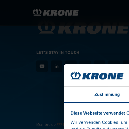
LET'S STAY IN TOUCH
Zustimmung
Diese Webseite verwendet 
Wir verwenden Cookies, um I
Membre de
Groupe
2