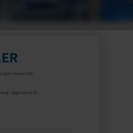
LER
zorgen ervoor dat
eg - digitaal en in