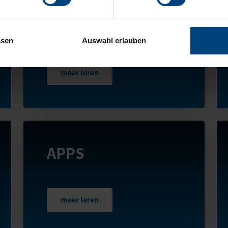
SPARE PARTS
SHOP
ssen
Auswahl erlauben
meer leren
APPS
meer leren