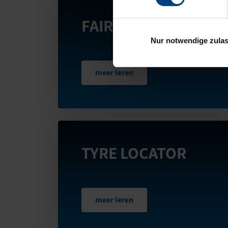
FAIR CARE
Nur notwendige zula
meer leren
TYRE LOCATOR
meer leren