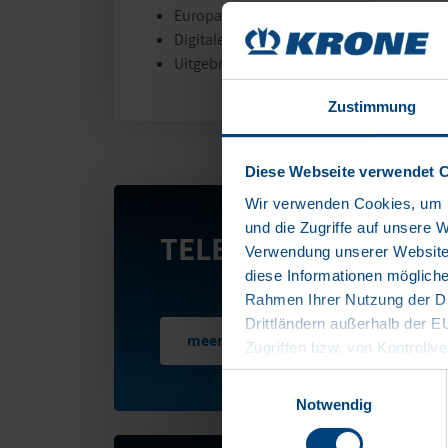
Europawijde bandenservice
Digitale trailerdocumentatie
Uitgebreide garanties
Zustimmung
Diese Webseite verwendet 
Wir verwenden Cookies, um I
und die Zugriffe auf unsere 
TELEMATICA
Verwendung unserer Website 
diese Informationen mögliche
Rahmen Ihrer Nutzung der Di
Drittländern außerhalb der 
meer leren
Zugriffen bzw. von Kontrollve
Datenschutzerklärung
Einwilligungsauswahl
Impressum
Notwendig