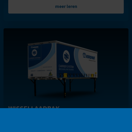
meer leren
WISSELLAADBAK
meer leren