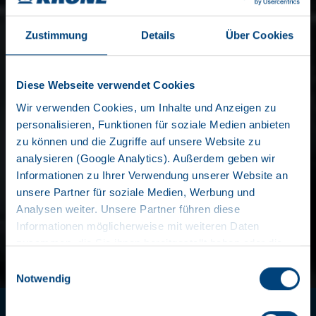
Zustimmung
Details
Über Cookies
Diese Webseite verwendet Cookies
Wir verwenden Cookies, um Inhalte und Anzeigen zu
personalisieren, Funktionen für soziale Medien anbieten
zu können und die Zugriffe auf unsere Website zu
WISSELLAAD-SYSTEMEN
analysieren (Google Analytics). Außerdem geben wir
Informationen zu Ihrer Verwendung unserer Website an
unsere Partner für soziale Medien, Werbung und
Analysen weiter. Unsere Partner führen diese
CONSEQUENT GOED
Informationen möglicherweise mit weiteren Daten
zusammen, die Sie ihnen bereitgestellt haben oder die
KRONE is de toonaangevende leverancier van uiterst
sie im Rahmen Ihrer Nutzung der Dienste gesammelt
Einwilligungsauswahl
efficiënte en robuuste wisselsystemen. De reden: de
haben. Wir setzen im Rahmen des Trackings auch
Notwendig
Box Carrier aanhangers zijn extreem robuust, flexibel
Dienstleister in Drittländern außerhalb der EU mit
en functioneel. Zo is ook bij een hoge wisselfrequentie
abweichenden Datenschutzbestimmungen ein, wodurch