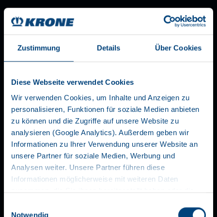
Zustimmung
Details
Über Cookies
Diese Webseite verwendet Cookies
Wir verwenden Cookies, um Inhalte und Anzeigen zu
personalisieren, Funktionen für soziale Medien anbieten
zu können und die Zugriffe auf unsere Website zu
analysieren (Google Analytics). Außerdem geben wir
Informationen zu Ihrer Verwendung unserer Website an
unsere Partner für soziale Medien, Werbung und
Analysen weiter. Unsere Partner führen diese
Informationen möglicherweise mit weiteren Daten
zusammen, die Sie ihnen bereitgestellt haben oder die
ONZE MISSIE
sie im Rahmen Ihrer Nutzung der Dienste gesammelt
Einwilligungsauswahl
haben. Wir setzen im Rahmen des Trackings auch
Notwendig