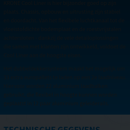
KRONE Cool Liner is hier bijzonder goed op zijn
plaats. Chassis, opbouw en uitrusting zijn stabiel
en doordacht. Van het flexibele luchtkanaal tot de
vloeistofdichte bodemplaat en de roestvrijstalen
achtersloten - dankzij de vele detailoplossingen
die samen met klanten zijn ontwikkeld, voldoet de
Cool Liner aan de hoogste eisen.
Het dubbeldekkersysteem maakt het mogelijk om
33 extra europallets te laden op een 2e laadniveau.
Hiervoor worden 22 aluminium laadbalken
gebruikt, die flexibel in hoogte kunnen worden
geplaatst in 12 paar aluminium geleiderails.
TECHNISCHE GEGEVENS