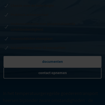
Chassis over de hele lengte
Praktisch achterportaal
Onderconstructie met geoptimaliseerde
schokbestendigheid
Vloeistofdichte vloerplaat
2e Laadniveau voor 33 europallets
documenten
contact opnemen
In het temperatuurgeregelde goederentransport
heersen bijzonder zware omstandigheden - de