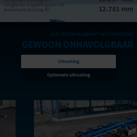
Lengte van koppelingspen tot
12.781 mm
achterkant voertuig 45'
ALTIJD EEN PLUSPUNT IN UITRUSTING
GEWOON ONNAVOLGBAAR
Uitrusting
Optionele uitrusting