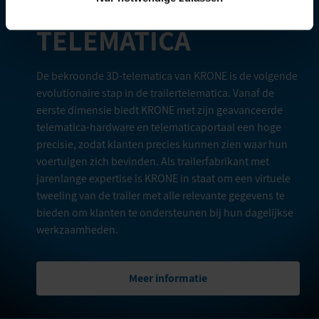
TELEMATICA
De bekroonde 3D-telematica van KRONE is de volgende
evolutionaire stap in de trailertelematica. Vanaf de
eerste dimensie biedt KRONE met zijn geavanceerde
telematica-hardware en telematicaportaal een hoge
precisie, zodat klanten precies kunnen zien waar hun
voertuigen zich bevinden. Als trailerfabrikant met
jarenlange expertise is KRONE in staat om een virtuele
tweeling van de trailer met alle relevante gegevens te
bieden om klanten te ondersteunen bij hun dagelijkse
werkzaamheden.
Meer informatie