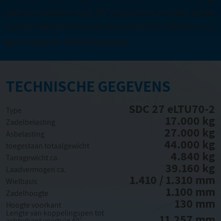
aan de voorkant voor 45' containers met een lange
tunnel. Met een B-maat van 12.000/12.150 mm is er
geen speciale toelating nodig.
TECHNISCHE GEGEVENS
SDC 27 eLTU70-2
Type
17.000 kg
Zadelbelasting
27.000 kg
Asbelasting
44.000 kg
toegestaan totaalgewicht
4.840 kg
Tarragewicht ca.
39.160 kg
Laadvermogen ca.
1.410 / 1.310 mm
Wielbasis
1.100 mm
Zadelhoogte
130 mm
Hoogte voorkant
Lengte van koppelingspen tot
11.257 mm
achterkant voertuig 40'