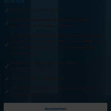
ACHTER
Tarragewicht, vanaf 4.840 kg
Hogere koppelschotelbelasting dankzij tractie
achteraan met 20' spoeling achteraan
Flexibele middenverbreding met variabele wielbases
zorgt voor een optimale verdeling van de lading - en dus
voor een beter laadvermogen voor de individuele
transportkoffer
Transport van 45' zonder uitschuifbare
onderrijbeveiliging
Optioneel met 20' middensloten
Optioneel uitgerust voor tankcontainers (20' midden en
C782 SWAP tot 34 t)
documenten