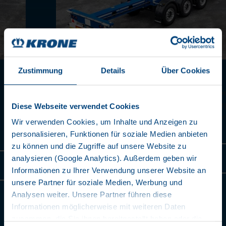
Zustimmung
Details
Über Cookies
POSITIE 45'
45' EC-containers kunnen optioneel worden vervoerd m
verlengde voorste uitsteeksels zonder speciale vergunni
Diese Webseite verwendet Cookies
veel landen is een speciale vergunning vereist voor alle 
Wir verwenden Cookies, um Inhalte und Anzeigen zu
containers met een B-afmeting van 12.775 mm.)
personalisieren, Funktionen für soziale Medien anbieten
zu können und die Zugriffe auf unsere Website zu
Meer informatie
analysieren (Google Analytics). Außerdem geben wir
Informationen zu Ihrer Verwendung unserer Website an
unsere Partner für soziale Medien, Werbung und
Analysen weiter. Unsere Partner führen diese
Informationen möglicherweise mit weiteren Daten
zusammen, die Sie ihnen bereitgestellt haben oder die