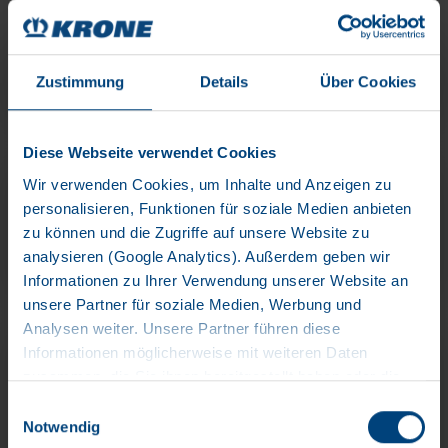
te leveren. Dit stelt bedrijven in staat om hun logistieke
processen te optimaliseren, efficiëntie te verhogen en
kosten te verlagen.
Zustimmung
Details
Über Cookies
Diese Webseite verwendet Cookies
Wir verwenden Cookies, um Inhalte und Anzeigen zu
KRONE 3D TELEMATICA
personalisieren, Funktionen für soziale Medien anbieten
zu können und die Zugriffe auf unsere Website zu
meer leren
analysieren (Google Analytics). Außerdem geben wir
Informationen zu Ihrer Verwendung unserer Website an
unsere Partner für soziale Medien, Werbung und
Analysen weiter. Unsere Partner führen diese
Informationen möglicherweise mit weiteren Daten
KRONE TELEMATICA SERVICE
zusammen, die Sie ihnen bereitgestellt haben oder die
PAKKETTEN
sie im Rahmen Ihrer Nutzung der Dienste gesammelt
Einwilligungsauswahl
haben. Wir setzen im Rahmen des Trackings auch
Notwendig
meer leren