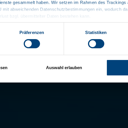
enste gesammelt haben. Wir setzen im Rahmen des Trackings au
Modulair sys
EU mit abweichenden Datenschutzbestimmungen ein, wodurch das
rlust bzgl. übermittelter Daten bestehen kann.
Voorverzink
Eenvoudige b
Präferenzen
Statistiken
documenten
ssen
Auswahl erlauben