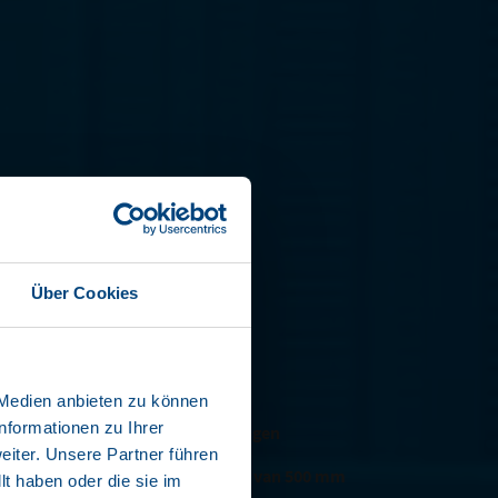
A LINER
Über Cookies
27 ELG50-CS
 Medien anbieten zu können
nformationen zu Ihrer
gewicht voor maximaal laadvermogen
iter. Unsere Partner führen
 hefdak met een totale hefhoogte van 500 mm
t haben oder die sie im