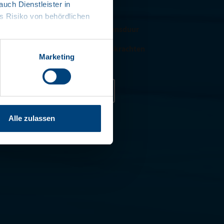
ch Dienstleister in
teem voor individuele eisen
 Risiko von behördlichen
te onderdelen voor een lange levensduur
ediening dankzij lage bedieningskrachten
Marketing
contact opnemen
Alle zulassen