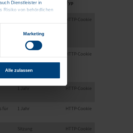
Typ
ch Dienstleister in
Speicherdauer
 Risiko von behördlichen
1 Tag
HTTP-Cookie
über
Marketing
180 Tage
HTTP-Cookie
 über
Alle zulassen
1 Jahr
HTTP-Cookie
 für
1 Jahr
HTTP-Cookie
Sitzung
HTTP-Cookie