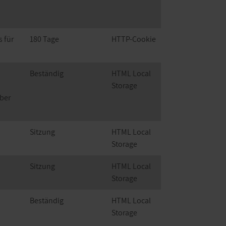
 für
180 Tage
HTTP-Cookie
Beständig
HTML Local
Storage
über
Sitzung
HTML Local
Storage
Sitzung
HTML Local
Storage
Beständig
HTML Local
Storage