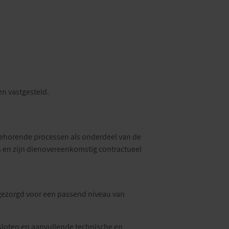
en vastgesteld.
jbehorende processen als onderdeel van de
s en zijn dienovereenkomstig contractueel
 gezorgd voor een passend niveau van
esloten en aanvullende technische en