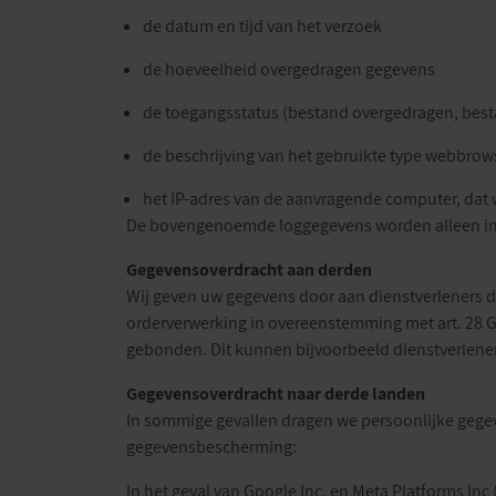
de datum en tijd van het verzoek
de hoeveelheid overgedragen gegevens
de toegangsstatus (bestand overgedragen, best
de beschrijving van het gebruikte type webbrow
het IP-adres van de aanvragende computer, dat 
De bovengenoemde loggegevens worden alleen in
Gegevensoverdracht aan derden
Wij geven uw gegevens door aan dienstverleners d
orderverwerking in overeenstemming met art. 28 G
gebonden. Dit kunnen bijvoorbeeld dienstverlener
Gegevensoverdracht naar derde landen
In sommige gevallen dragen we persoonlijke gegev
gegevensbescherming:
In het geval van Google Inc. en Meta Platforms In