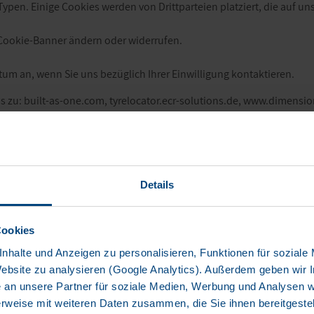
ypen. Einige Cookies werden von Drittparteien platziert, die auf un
s Cookie-Banner ändern oder widerrufen.
atum an, wenn Sie uns bezüglich Ihrer Einwilligung kontaktieren.
ins zu: built-as-one.com, tyrelocator.ecr-solutions.de, www.dimensi
Details
29/07/2026 von
Cookiebot
aktualisiert:
Cookies
nhalte und Anzeigen zu personalisieren, Funktionen für soziale
 nutzbar zu machen, indem sie Grundfunktionen wie Seitennavigati
Website zu analysieren (Google Analytics). Außerdem geben wir I
iese Cookies nicht richtig funktionieren.
an unsere Partner für soziale Medien, Werbung und Analysen we
rweise mit weiteren Daten zusammen, die Sie ihnen bereitgestell