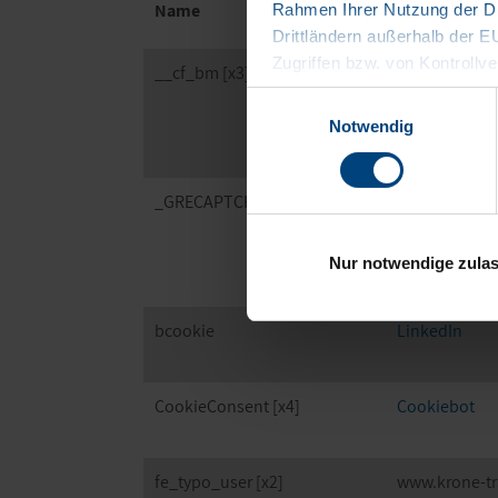
Name
Anbieter
Rahmen Ihrer Nutzung der Di
Drittländern außerhalb der 
Zugriffen bzw. von Kontrollve
__cf_bm [x3]
HubSpot
Datenschutzerklärung
LinkedIn
Einwilligungsauswahl
Impressum
Notwendig
_GRECAPTCHA
Google
Nur notwendige zula
bcookie
LinkedIn
CookieConsent [x4]
Cookiebot
fe_typo_user [x2]
www.krone-tr