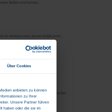
seren Seiten erscheinen.
ons-in-motion.com, krone-trailer.com,
Über Cookies
 Medien anbieten zu können
on und Zugriff auf sichere Bereiche der
nformationen zu Ihrer
iter. Unsere Partner führen
t haben oder die sie im
Maximale