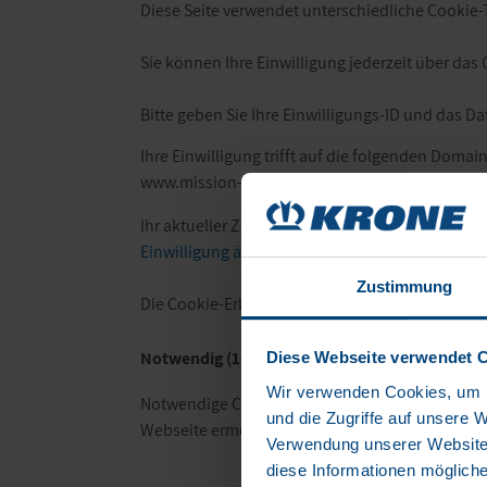
Diese Seite verwendet unterschiedliche Cookie-T
Sie können Ihre Einwilligung jederzeit über da
Bitte geben Sie Ihre Einwilligungs-ID und das D
Ihre Einwilligung trifft auf die folgenden Doma
www.mission-beyond-zero.com
Ihr aktueller Zustand: Ablehnen.
Einwilligung ändern
Zustimmung
Die Cookie-Erklärung wurde das letzte Mal am 
Notwendig (16)
Diese Webseite verwendet 
Wir verwenden Cookies, um I
Notwendige Cookies helfen dabei, eine Webseite
und die Zugriffe auf unsere 
Webseite ermöglichen. Die Webseite kann ohne d
Verwendung unserer Website 
diese Informationen mögliche