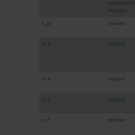
www.mission
zero.com
li_gc
LinkedIn
rc::a
HubSpot
rc::b
HubSpot
rc::c
HubSpot
rc::f
HubSpot