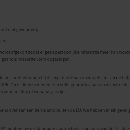
and niet gevonden),
ser,
wordt afgekort zodat er geen persoonlijke referentie meer kan word
 geanonimiseerde vorm opgeslagen.
ie ons ondersteunen bij de exploitatie van onze websites en de bi
DPR. Onze dienstverleners zijn strikt gebonden aan onze instructie
s voor hosting of webanalyse zijn.
ens over aan een derde land buiten de EU. We hebben in elk geval
c (VS) hebben we de standaard contractuele clausules van de EU afg