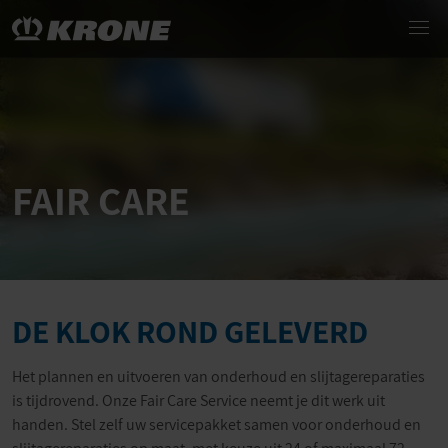
FAIR CARE
DE KLOK ROND GELEVERD
Het plannen en uitvoeren van onderhoud en slijtagereparaties
is tijdrovend. Onze Fair Care Service neemt je dit werk uit
handen. Stel zelf uw servicepakket samen voor onderhoud en