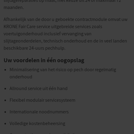
slijtagereparaties op maat, met keuze uit 24 of maximaal 72
maanden.
Afhankelijk van de door u geboekte contractmodule omvat uw
KRONE Fair Care service uitgebreide services zoals
voertuigonderhoud inclusief vervanging van
slijtageonderdelen, technisch onderhoud en de in veel landen
beschikbare 24-uurs pechhulp.
Uw voordelen in één oogopslag
Minimalisering van het risico op pech door regelmatig
onderhoud
Allround service uit één hand
Flexibel modulair servicesysteem
Internationale noodnummers
Volledige kostenbeheersing