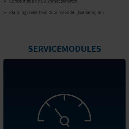
Concentratie op uw kernactiviteiten
Planningszekerheid door maandelijkse termijnen
SERVICEMODULES