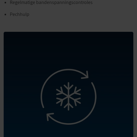
Regelmatige bandenspanningscontroles
Pechhulp