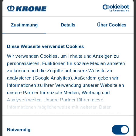
te leveren. Dit stelt bedrijven in staat om hun logistieke
processen te optimaliseren, efficiëntie te verhogen en
kosten te verlagen.
Zustimmung
Details
Über Cookies
Diese Webseite verwendet Cookies
Wir verwenden Cookies, um Inhalte und Anzeigen zu
KRONE 3D TELEMATICA
personalisieren, Funktionen für soziale Medien anbieten
zu können und die Zugriffe auf unsere Website zu
meer leren
analysieren (Google Analytics). Außerdem geben wir
Informationen zu Ihrer Verwendung unserer Website an
unsere Partner für soziale Medien, Werbung und
Analysen weiter. Unsere Partner führen diese
Informationen möglicherweise mit weiteren Daten
KRONE TELEMATICA SERVICE
zusammen, die Sie ihnen bereitgestellt haben oder die
PAKKETTEN
sie im Rahmen Ihrer Nutzung der Dienste gesammelt
Einwilligungsauswahl
haben. Wir setzen im Rahmen des Trackings auch
Notwendig
meer leren