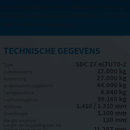
aan de voorkant voor 45' containers met een lange
tunnel. Met een B-maat van 12.000/12.150 mm is er
geen speciale toelating nodig.
TECHNISCHE GEGEVENS
SDC 27 eLTU70-2
Type
17.000 kg
Zadelbelasting
27.000 kg
Asbelasting
44.000 kg
toegestaan totaalgewicht
4.840 kg
Tarragewicht ca.
39.160 kg
Laadvermogen ca.
1.410 / 1.310 mm
Wielbasis
1.100 mm
Zadelhoogte
130 mm
Hoogte voorkant
Lengte van koppelingspen tot
11.257 mm
achterkant voertuig 40'