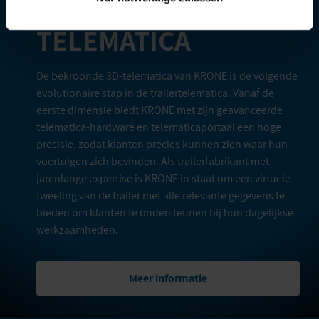
TELEMATICA
De bekroonde 3D-telematica van KRONE is de volgende
evolutionaire stap in de trailertelematica. Vanaf de
eerste dimensie biedt KRONE met zijn geavanceerde
telematica-hardware en telematicaportaal een hoge
precisie, zodat klanten precies kunnen zien waar hun
voertuigen zich bevinden. Als trailerfabrikant met
jarenlange expertise is KRONE in staat om een virtuele
tweeling van de trailer met alle relevante gegevens te
bieden om klanten te ondersteunen bij hun dagelijkse
werkzaamheden.
Meer informatie