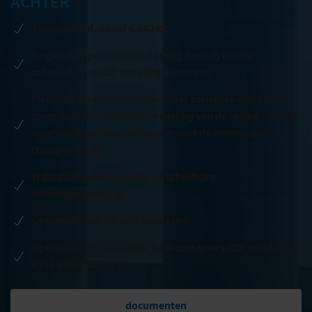
ACHTER
Tarragewicht, vanaf 4.840 kg
Hogere koppelschotelbelasting dankzij tractie
achteraan met 20' spoeling achteraan
Flexibele middenverbreding met variabele wielbases
zorgt voor een optimale verdeling van de lading - en dus
voor een beter laadvermogen voor de individuele
transportkoffer
Transport van 45' zonder uitschuifbare
onderrijbeveiliging
Optioneel met 20' middensloten
Optioneel uitgerust voor tankcontainers (20' midden en
C782 SWAP tot 34 t)
documenten