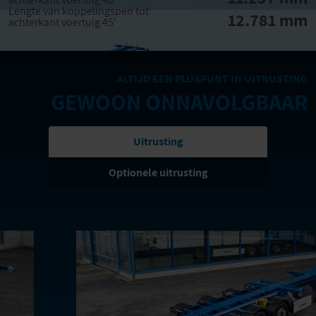
Lengte van koppelingspen tot
12.781 mm
achterkant voertuig 45'
ALTIJD EEN PLUSPUNT IN UITRUSTING
GEWOON ONNAVOLGBAAR
Uitrusting
Optionele uitrusting