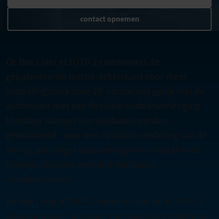
contact opnemen
De Box Liner eLTU70-2 combineert de
gepatenteerde tractie-achterkant voor meer
koppelingsdruk voor 20' containers gelijk met de
achterkant met een flexibele middenverlenging.
Hierdoor kunnen vier wielbases worden
gerealiseerd - voor een optimale verdeling van de
lading, een hoger laadvermogen en uitstekende
rijeigenschappen met alle standaard
containermaten.
De Box Liner eLTU75-2 verschilt van de eLTU70-2
doordat deze is uitgerust met een extra verlenging