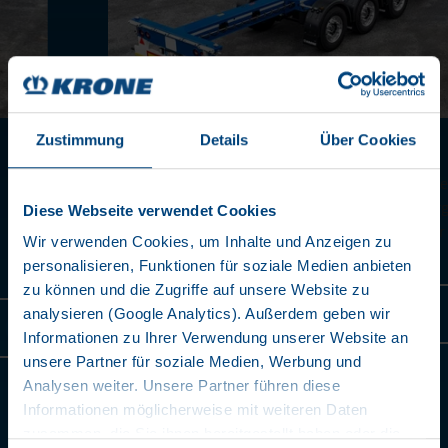
Zustimmung
Details
Über Cookies
POSITIE 45'
45' EC-containers kunnen optioneel worden vervoerd m
verlengde voorste uitsteeksels zonder speciale vergunni
Diese Webseite verwendet Cookies
veel landen is een speciale vergunning vereist voor alle 4
Wir verwenden Cookies, um Inhalte und Anzeigen zu
containers met een B-afmeting van 12.775 mm.)
personalisieren, Funktionen für soziale Medien anbieten
zu können und die Zugriffe auf unsere Website zu
Meer informatie
analysieren (Google Analytics). Außerdem geben wir
Informationen zu Ihrer Verwendung unserer Website an
unsere Partner für soziale Medien, Werbung und
Analysen weiter. Unsere Partner führen diese
Informationen möglicherweise mit weiteren Daten
zusammen, die Sie ihnen bereitgestellt haben oder die