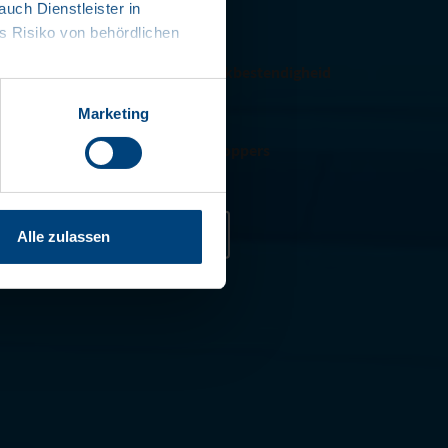
ch Dienstleister in
hterportaal
 Risiko von behördlichen
uctie met geoptimaliseerde schokbestendigheid
hte vloerplaat
Marketing
rails voor vleeshaken met haakstoppers
contact opnemen
Alle zulassen