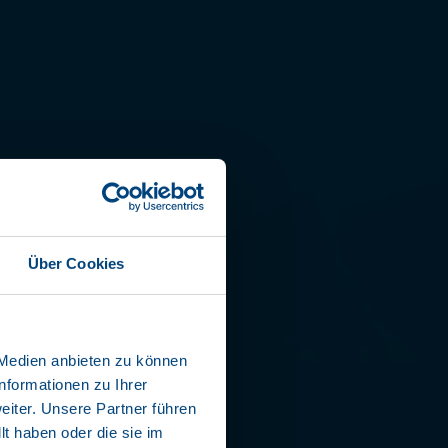
L LINER
THANG
Über Cookies
27 EL4-FB
 Medien anbieten zu können
nformationen zu Ihrer
isolatie
iter. Unsere Partner führen
t haben oder die sie im
 de hele lengte