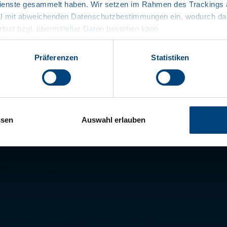
enste gesammelt haben. Wir setzen im Rahmen des Trackings au
Praktisch ac
EU mit abweichenden Datenschutzbestimmungen ein, wodurch das
rlust bzgl. übermittelter Daten bestehen kann.
Onderconstr
Vloeistofdic
Präferenzen
Statistiken
5 vleeshang
documenten
ssen
Auswahl erlauben