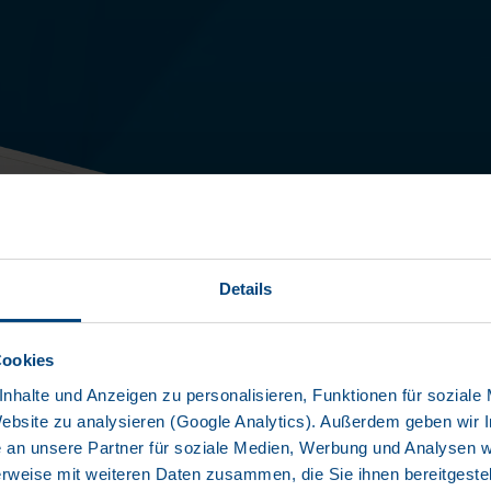
COO
MEA
Details
TYPE: SDR 
Cookies
nhalte und Anzeigen zu personalisieren, Funktionen für soziale
Website zu analysieren (Google Analytics). Außerdem geben wir I
Uitstekende 
+3
an unsere Partner für soziale Medien, Werbung und Analysen we
rweise mit weiteren Daten zusammen, die Sie ihnen bereitgestell
Chassis over