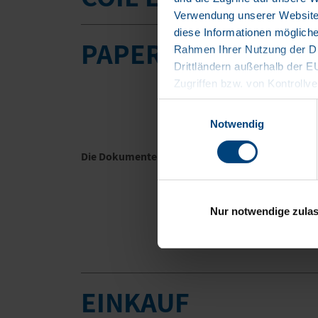
Verwendung unserer Website 
diese Informationen mögliche
PAPER LINER
Rahmen Ihrer Nutzung der Di
Drittländern außerhalb der 
Zugriffen bzw. von Kontrollve
Datenschutzerklärung
Einwilligungsauswahl
Impressum
Notwendig
Die Dokumente in weiteren Sprachversionen fin
Nur notwendige zula
EINKAUF