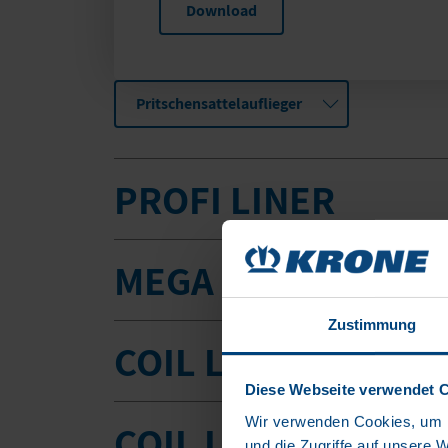
Download
Pritschensattelauflieger
PROFI LINER
MEGA LINER
Zustimmung
COIL LINER
Diese Webseite verwendet 
Wir verwenden Cookies, um I
COIL LINER COMPA
und die Zugriffe auf unsere 