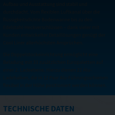
Aufbau und Ausstattung sind stabil und
durchdacht. Vom flexiblen Luftkanal über die
flüssigkeitsdichte Bodenwanne bis zu den
Edelstahl-Heckverschlüssen – dank vieler mit
Kunden entwickelter Detaillösungen genügt der
Cool Liner allerhöchsten Ansprüchen.
Die Doppelstockeinrichtung ermöglicht eine
Beladung mit 33 zusätzlichen Europaletten auf
einer 2. Ladeebene. Hierzu dienen 22 Alu-
Ladebalken, die in 12 Paar Alu-Führungsschienen
flexibel in der Höhe positioniert werden können.
TECHNISCHE DATEN