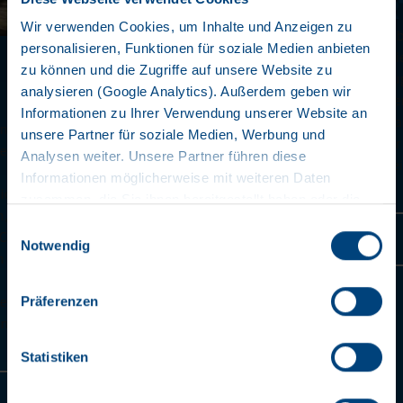
ZUVERLÄSSIG GESICHERT
Wir verwenden Cookies, um Inhalte und Anzeigen zu
Die zollgerechte Sicherung der Scharnierverschraubung
personalisieren, Funktionen für soziale Medien anbieten
gewährleistet einen hohen Sicherheitsstandard. Diese
zu können und die Zugriffe auf unsere Website zu
Maßnahme schützt die Ladung vor unbefugtem Zugriff u
analysieren (Google Analytics). Außerdem geben wir
sorgt für eine sichere Beförderung. Der Cool Liner erfüllt 
Informationen zu Ihrer Verwendung unserer Website an
die strengen Anforderungen im internationalen Transport.
unsere Partner für soziale Medien, Werbung und
zuverlässige Sicherung ist ein wichtiger Aspekt, der den
Analysen weiter. Unsere Partner führen diese
Kühlkoffer auszeichnet. Kunden können sich auf eine sic
Informationen möglicherweise mit weiteren Daten
und effiziente Lösung verlassen.
zusammen, die Sie ihnen bereitgestellt haben oder die
sie im Rahmen Ihrer Nutzung der Dienste gesammelt
Einwilligungsauswahl
Mehr erfahren
haben. Wir setzen im Rahmen des Trackings auch
Notwendig
Dienstleister in Drittländern außerhalb der EU mit
abweichenden Datenschutzbestimmungen ein, wodurch
Präferenzen
das Risiko von behördlichen Zugriffen bzw. von
Kontrollverlust bzgl. übermittelter Daten bestehen kann.
Datenschutzerklärung
Statistiken
Impressum