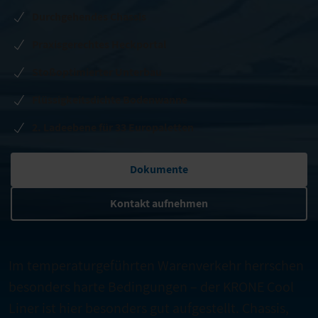
Durchgehendes Chassis
Praxisgerechtes Heckportal
Stoßoptimierter Unterbau
Flüssigkeitsdichte Bodenwanne
2. Ladeebene für 33 Europaletten
Dokumente
Kontakt aufnehmen
Im temperaturgeführten Warenverkehr herrschen
besonders harte Bedingungen – der KRONE Cool
Liner ist hier besonders gut aufgestellt. Chassis,