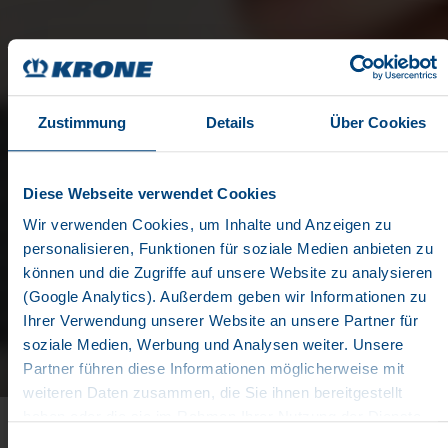
Zustimmung
Details
Über Cookies
Diese Webseite verwendet Cookies
PORTAIL ET
Wir verwenden Cookies, um Inhalte und Anzeigen zu
personalisieren, Funktionen für soziale Medien anbieten zu
APPLICATION
können und die Zugriffe auf unsere Website zu analysieren
(Google Analytics). Außerdem geben wir Informationen zu
TELEMATICS
Ihrer Verwendung unserer Website an unsere Partner für
soziale Medien, Werbung und Analysen weiter. Unsere
Partner führen diese Informationen möglicherweise mit
CONTRÔLE PERMANENT
weiteren Daten zusammen, die Sie ihnen bereitgestellt
haben oder die sie im Rahmen Ihrer Nutzung der Dienste
DE VOS DONNÉES
gesammelt haben. Wir setzen im Rahmen des Trackings
Einwilligungsauswahl