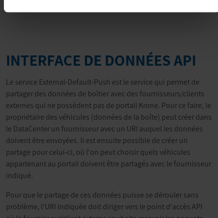
INTERFACE DE DONNÉES API
Le service External-Default-Push est le service qui permet de
partager des données de boîtier avec des fournisseurs/clients
externes qui ne possèdent pas de portail Krone. Pour ce faire, le
propriétaire des véhicules (données de la boîte) peut créer dans
le DataCenter un fournisseur avec un URI auquel les données
doivent être envoyées. Il est ensuite possible de créer un
partage pour celui-ci, où l'on peut choisir quels véhicules
appartenant au portail doivent être partagés avec le fournisseur
indiqué.
Pour que le partage de ces données puisse se dérouler sans
problème, l'URI indiquée doit diriger vers le point d'accès API