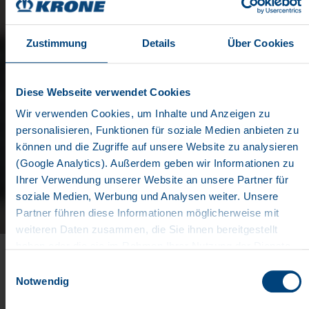
Zustimmung
Details
Über Cookies
Diese Webseite verwendet Cookies
TELEMATICS PORTAL &
Wir verwenden Cookies, um Inhalte und Anzeigen zu
personalisieren, Funktionen für soziale Medien anbieten zu
APP
können und die Zugriffe auf unsere Website zu analysieren
(Google Analytics). Außerdem geben wir Informationen zu
Ihrer Verwendung unserer Website an unsere Partner für
soziale Medien, Werbung und Analysen weiter. Unsere
IHRE DATEN STETS IM
Partner führen diese Informationen möglicherweise mit
BLICK
weiteren Daten zusammen, die Sie ihnen bereitgestellt
haben oder die sie im Rahmen Ihrer Nutzung der Dienste
Durch eine übersichtliche Darstellung der
gesammelt haben. Wir setzen im Rahmen des Trackings
Einwilligungsauswahl
Fahrzeugdaten im KRONE-Telematics-Portal behalten
auch Dienstleister in Drittländern außerhalb der EU mit
Notwendig
Sie als Disponent stets den Überblick. Sie haben die
abweichenden Datenschutzbestimmungen ein, wodurch