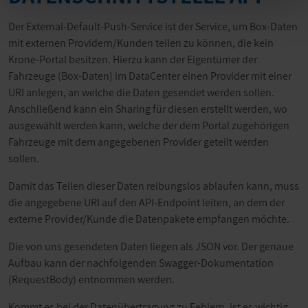
Der External-Default-Push-Service ist der Service, um Box-Daten
mit externen Providern/Kunden teilen zu können, die kein
Krone-Portal besitzen. Hierzu kann der Eigentümer der
Fahrzeuge (Box-Daten) im DataCenter einen Provider mit einer
URI anlegen, an welche die Daten gesendet werden sollen.
Anschließend kann ein Sharing für diesen erstellt werden, wo
ausgewählt werden kann, welche der dem Portal zugehörigen
Fahrzeuge mit dem angegebenen Provider geteilt werden
sollen.
Damit das Teilen dieser Daten reibungslos ablaufen kann, muss
die angegebene URI auf den API-Endpoint leiten, an dem der
externe Provider/Kunde die Datenpakete empfangen möchte.
Die von uns gesendeten Daten liegen als JSON vor. Der genaue
Aufbau kann der nachfolgenden Swagger-Dokumentation
(RequestBody) entnommen werden.
Kommt es bei der Datenübertragung zu Fehlern, ist es wichtig,