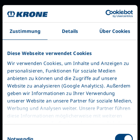
Zustimmung
Details
Über Cookies
Diese Webseite verwendet Cookies
Wir verwenden Cookies, um Inhalte und Anzeigen zu
personalisieren, Funktionen für soziale Medien
anbieten zu können und die Zugriffe auf unsere
Website zu analysieren (Google Analytics). Außerdem
geben wir Informationen zu Ihrer Verwendung
unserer Website an unsere Partner für soziale Medien,
Werbung und Analysen weiter. Unsere Partner führen
diese Informationen möglicherweise mit weiteren
Daten zusammen, die Sie ihnen bereitgestellt haben
Misyonumuz
oder die sie im Rahmen Ihrer Nutzung der Dienste
Einwilligungsauswahl
gesammelt haben. Wir setzen im Rahmen des
Notwendig