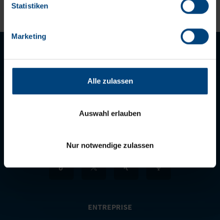
Datenschutzerklärung
Statistiken
Impressum
Marketing
Alle zulassen
LET'S STAY IN TOUCH
Auswahl erlauben
Nur notwendige zulassen
ENTREPRISE