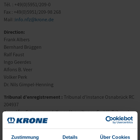
Tél. : +49(0)5951/209-0
Fax : +49(0)5951/209-98 268
Mail :
info.nfz@krone.de
Direction:
Frank Albers
Bernhard Brüggen
Ralf Faust
Ingo Geerdes
Alfons B. Veer
Volker Perk
Dr. Nils Gimpel-Henning
Tribunal d’enregistrement :
Tribunal d’instance Osnabrück RC
204937
Associée :
Fahrzeugwerk Krone Verwaltungs-GmbH, Tribunal
d’instance Osnabrück HRB 210084
N° TVA intracommunautaire
DE815614688
Zustimmung
Details
Über Cookies