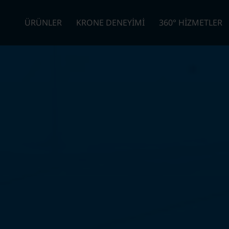
ÜRÜNLER
KRONE DENEYİMİ
360° HİZMETLER