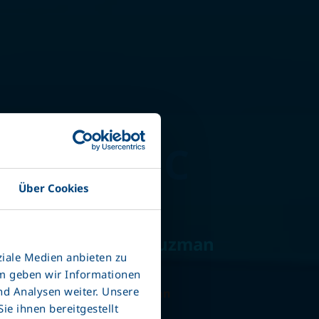
 Liner SDC
Über Cookies
eLT3
0' konteynerler için uzman
ziale Medien anbieten zu
em geben wir Informationen
nd Analysen weiter. Unsere
nteyner taşımacılığında uzman
e ihnen bereitgestellt